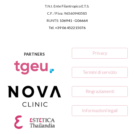
T.N.I. Ente Filantropico E.T.S.
C.F. / P.iva: 96560940585
RUNTS
:
106941
-
G06664
Tel. +39 06 452215076
Privacy
PARTNERS
Termini di servizio
Ringraziamenti
Informazioni legali