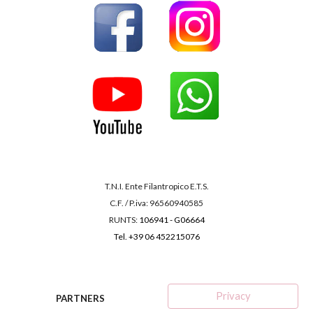
T.N.I. Ente Filantropico E.T.S.
C.F. / P.iva: 96560940585
RUNTS
:
106941
-
G06664
Tel. +39 06 452215076
Privacy
PARTNERS