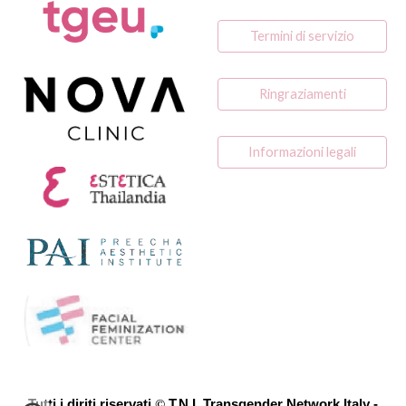
Termini di servizio
Ringraziamenti
Informazioni legali
Tutti i diriti riservati
©
T.N.I. Transgender Network Italy -